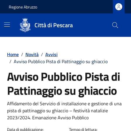
Regione Abruzzo
Città di Pescara
Vai ai contenuti
Vai al footer
Home
/
Novità
/
Avvisi
/
Avviso Pubblico Pista di Pattinaggio su ghiaccio
Avviso Pubblico Pista di
Pattinaggio su ghiaccio
Dettagli della notizia
Affidamento del Servizio di installazione e gestione di una
pista di pattinaggio su ghiaccio – festività natalizie
2023/2024. Emanazione Avviso Pubblico
Data di pubblicazione:
Tempo di lettura: