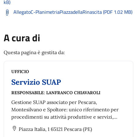
kB)
AllegatoC-PlanimetriaPiazzadellaRinascita (PDF 1.02 MB)
A cura di
Questa pagina è gestita da:
UFFICIO
Servizio SUAP
RESPONSABILE:
LANFRANCO CHIAVAROLI
Gestione SUAP associato per Pescara,
Montesilvano e Spoltore: unico riferimento per
procedimenti su attività produttive e servizi,
semplificando autorizzazioni, trasformazioni,
Piazza Italia, 1 65121 Pescara (PE)
ampliamenti, trasferimenti, cessazioni e