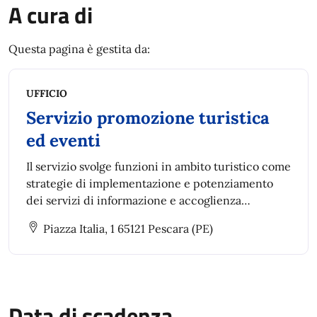
A cura di
Questa pagina è gestita da:
UFFICIO
Servizio promozione turistica
ed eventi
Il servizio svolge funzioni in ambito turistico come
strategie di implementazione e potenziamento
dei servizi di informazione e accoglienza
turistica, pianificazione, progettazione e
Piazza Italia, 1 65121 Pescara (PE)
attuazione di progetti di promozione turistica
Data di scadenza