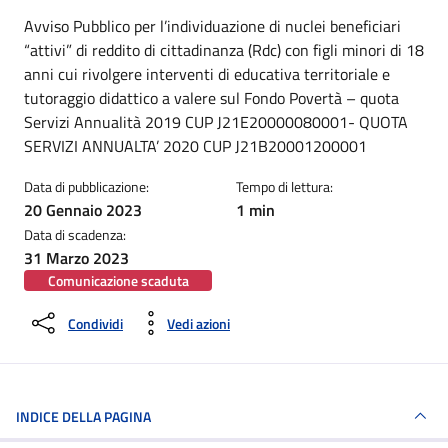
Dettagli della notizia
Avviso Pubblico per l’individuazione di nuclei beneficiari
“attivi” di reddito di cittadinanza (Rdc) con figli minori di 18
anni cui rivolgere interventi di educativa territoriale e
tutoraggio didattico a valere sul Fondo Povertà – quota
Servizi Annualità 2019 CUP J21E20000080001- QUOTA
SERVIZI ANNUALTA’ 2020 CUP J21B20001200001
Data di pubblicazione:
Tempo di lettura:
20 Gennaio 2023
1 min
Data di scadenza:
31 Marzo 2023
Comunicazione scaduta
Condividi
Vedi azioni
INDICE DELLA PAGINA