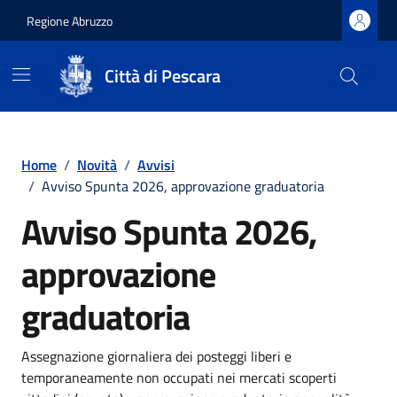
Regione Abruzzo
Città di Pescara
Vai ai contenuti
Vai al footer
Home
/
Novità
/
Avvisi
/
Avviso Spunta 2026, approvazione graduatoria
Avviso Spunta 2026,
approvazione
graduatoria
Dettagli della notizia
Assegnazione giornaliera dei posteggi liberi e
temporaneamente non occupati nei mercati scoperti