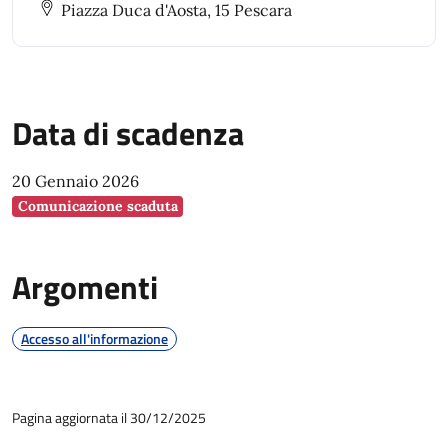
Piazza Duca d'Aosta, 15 Pescara
l’assegnazione spazi per commercio su area
pubblica
Data di scadenza
20 Gennaio 2026
Comunicazione scaduta
Argomenti
Accesso all'informazione
Pagina aggiornata il 30/12/2025