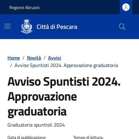
Regione Abruzzo
Città di Pescara
Vai ai contenuti
Vai al footer
Home
/
Novità
/
Avvisi
/
Avviso Spuntisti 2024. Approvazione graduatoria
Avviso Spuntisti 2024.
Approvazione
graduatoria
Dettagli della notizia
Graduatoria spuntisti 2024
Data di pubblicazione:
Tempo di lettura: