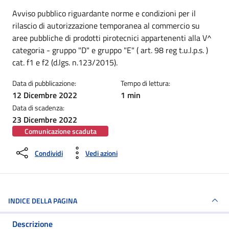
Dettagli della notizia
Avviso pubblico riguardante norme e condizioni per il
rilascio di autorizzazione temporanea al commercio su
aree pubbliche di prodotti pirotecnici appartenenti alla V^
categoria - gruppo "D" e gruppo "E" ( art. 98 reg t.u.l.p.s. )
cat. f1 e f2 (d.lgs. n.123/2015).
Data di pubblicazione:
Tempo di lettura:
12 Dicembre 2022
1 min
Data di scadenza:
23 Dicembre 2022
Comunicazione scaduta
Condividi
Vedi azioni
INDICE DELLA PAGINA
Descrizione