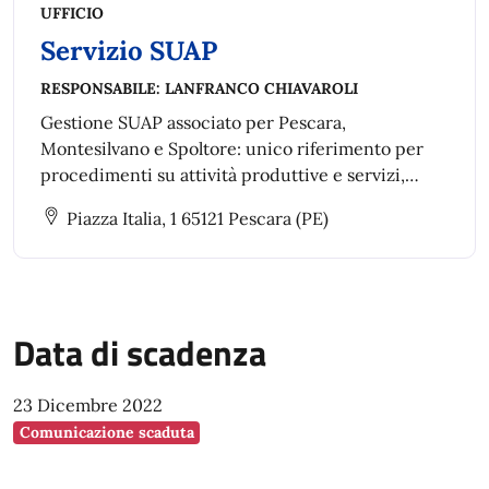
UFFICIO
Servizio SUAP
RESPONSABILE:
LANFRANCO CHIAVAROLI
Gestione SUAP associato per Pescara,
Montesilvano e Spoltore: unico riferimento per
procedimenti su attività produttive e servizi,
semplificando autorizzazioni, trasformazioni,
Piazza Italia, 1 65121 Pescara (PE)
ampliamenti, trasferimenti, cessazioni e
riattivazioni.
Data di scadenza
23 Dicembre 2022
Comunicazione scaduta