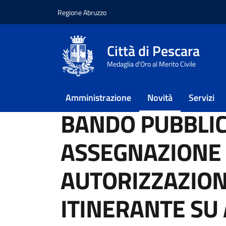
Regione Abruzzo
Vai ai contenuti
Vai al footer
Città di Pescara
Home
/
Novità
/
Bandi
Medaglia d'Oro al Merito Civile
/
BANDO PUBBLICO PER ASSEGNAZIONE DI N
ALIMENTARE – N. 4 SETTORE NON ALIMENTA
Amministrazione
Novità
Servizi
BANDO PUBBLIC
ASSEGNAZIONE D
AUTORIZZAZION
ITINERANTE SU