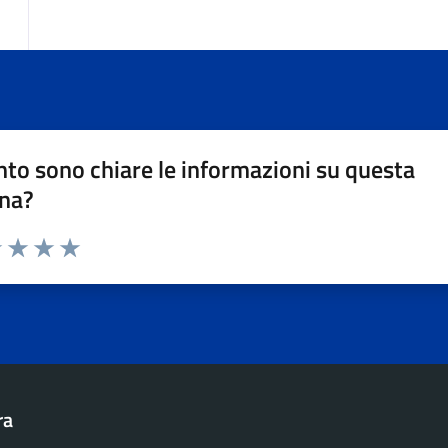
to sono chiare le informazioni su questa
na?
1 stelle su 5
uta 2 stelle su 5
Valuta 3 stelle su 5
Valuta 4 stelle su 5
Valuta 5 stelle su 5
ra