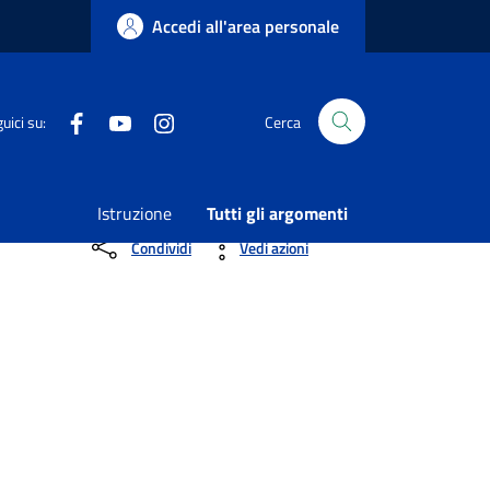
Accedi all'area personale
Facebook
Youtube
Instagram
uici su:
Cerca
 DEMANIALE ANNO 2025 – (N. 12 SETTORE
Istruzione
Tutti gli argomenti
Condividi
Vedi azioni