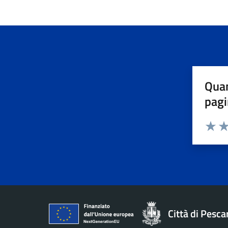
Quan
pagi
Valuta 
Val
Città di Pesca