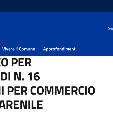
Seg
. 16 AUTORIZZAZIONI PER COMMERCIO ITINERANTE SU ARENILE
RE) – APPROVAZIONE BANDO E SCHEMA DI DOMANDA.
Vivere il Comune
Approfondimenti
O PER
I N. 16
I PER COMMERCIO
 ARENILE