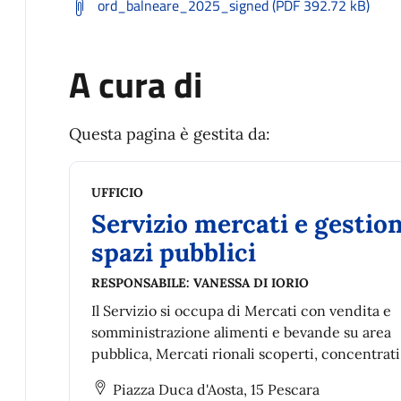
ord_balneare_2025_signed (PDF 392.72 kB)
A cura di
Questa pagina è gestita da:
UFFICIO
Servizio mercati e gestio
spazi pubblici
RESPONSABILE:
VANESSA DI IORIO
Il Servizio si occupa di Mercati con vendita e
somministrazione alimenti e bevande su area
pubblica, Mercati rionali scoperti, concentrati
diffusi, Mercato Ittico, Bandi e avvisi pubblici 
Piazza Duca d'Aosta, 15 Pescara
l’assegnazione spazi per commercio su area pu