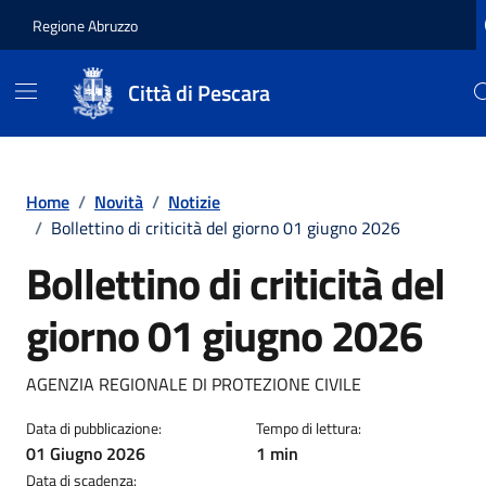
Regione Abruzzo
Città di Pescara
Vai ai contenuti
Vai al footer
Home
/
Novità
/
Notizie
/
Bollettino di criticità del giorno 01 giugno 2026
Bollettino di criticità del
giorno 01 giugno 2026
Dettagli della notizia
AGENZIA REGIONALE DI PROTEZIONE CIVILE
Data di pubblicazione:
Tempo di lettura:
01 Giugno 2026
1 min
Data di scadenza: