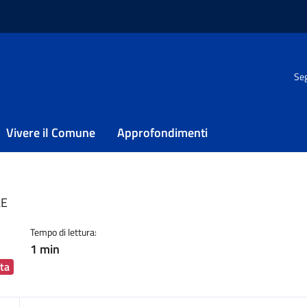
Seg
cità del giorno 02 giugno 2026
icità del giorno 02
Vivere il Comune
Approfondimenti
ia
LE
Tempo di lettura:
1 min
ta