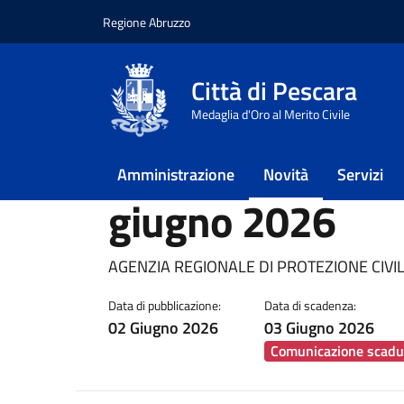
Regione Abruzzo
Vai ai contenuti
Vai al footer
Città di Pescara
Home
/
Novità
/
Notizie
/
Bollettino di criti
Medaglia d'Oro al Merito Civile
Bollettino di crit
Amministrazione
Novità
Servizi
giugno 2026
Dettagli della notiz
AGENZIA REGIONALE DI PROTEZIONE CIVI
Data di pubblicazione:
Data di scadenza:
02 Giugno 2026
03 Giugno 2026
Comunicazione scadu