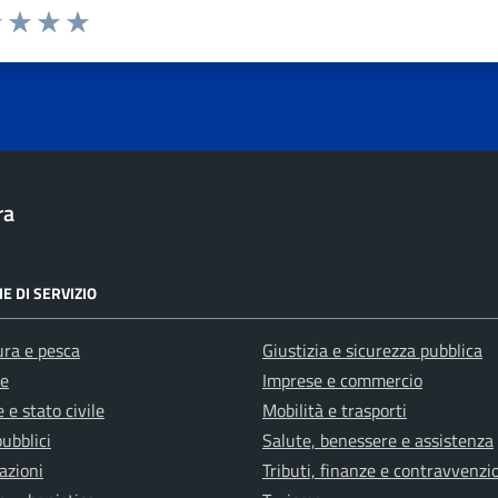
1 stelle su 5
uta 2 stelle su 5
Valuta 3 stelle su 5
Valuta 4 stelle su 5
Valuta 5 stelle su 5
ra
E DI SERVIZIO
ura e pesca
Giustizia e sicurezza pubblica
e
Imprese e commercio
 e stato civile
Mobilità e trasporti
pubblici
Salute, benessere e assistenza
azioni
Tributi, finanze e contravvenzi