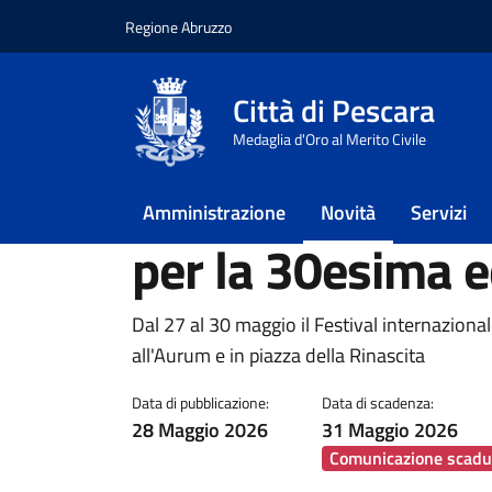
Regione Abruzzo
Vai ai contenuti
Vai al footer
Città di Pescara
Home
/
Novità
/
Notizie
/
Cartoons on the ba
Medaglia d'Oro al Merito Civile
Cartoons on the 
Amministrazione
Novità
Servizi
per la 30esima e
Dettagli della notiz
Dal 27 al 30 maggio il Festival internaziona
all'Aurum e in piazza della Rinascita
Data di pubblicazione:
Data di scadenza:
28 Maggio 2026
31 Maggio 2026
Comunicazione scadu