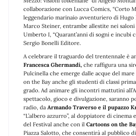
Mezzo: visioni tolkeniane” di Angelo Montan
collaborazione con Lucca Comics, “Corto Mal
leggendario marinaio avventuriero di Hugo P
Marco Steiner, entrambe allestite nei saloni
Umberto I, “Quarant’anni di sogni e incubi 
Sergio Bonelli Editore.
A celebrare il traguardo del trentennale è a
Francesca Ghermandi,
che raffigura una si
Pulcinella che emerge dalle acque del mare 
on the Bay anche gli studenti di classi pri
grado. Ad animare gli incontri mattutini al
spettacolo, gioco e divulgazione, saranno po
radio, da
Armando Traverso e il pupazzo 
“L’albero azzurro”, al doppiatore di cinema 
del Festival anche con il
Cartoons on the Ba
Piazza Salotto, che consentirà al pubblico d