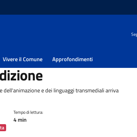
Seg
y torna a Pescara per la 30esima edizione
bay torna a Pescara
Vivere il Comune
Approfondimenti
dizione
ia
le dell'animazione e dei linguaggi transmediali arriva
Tempo di lettura:
4 min
ta