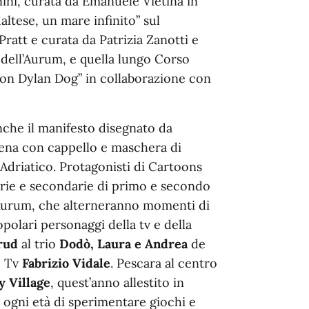
ini, curata da Emanuele Vietina in
tese, un mare infinito” sul
ratt e curata da Patrizia Zanotti e
 dell’Aurum, e quella lungo Corso
con Dylan Dog” in collaborazione con
nche il manifesto disegnato da
rena con cappello e maschera di
Adriatico. Protagonisti di Cartoons
marie e secondarie di primo e secondo
l’Aurum, che alterneranno momenti di
polari personaggi della tv e della
Krud
al trio
Dodò, Laura e Andrea
de
e Tv
Fabrizio Vidale
. Pescara al centro
y Village
, quest’anno allestito in
i ogni età di sperimentare giochi e