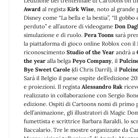
L’edizione del trentennale di Cartoons on t
Award
al regista
Kirk Wise
, noto al grande 
Disney come “La bella e la bestia”, “Il gobbo
perduto” e all’autore di videogame
Don Dag
simulazione e di ruolo.
Pera Toons
sarà pre
la piattaforma di gioco online Roblox con il
riconoscimento
Studio of the Year
andrà a
the year
alla belga
Peyo Company
, il
Pulcine
Bye Sweet Carole
(di Chris Darril), il
Pulcin
Sarà il Belgio il paese ospite dell’edizione 2
e proiezioni. Il regista
Alessandro Rak
ricev
realizzato in collaborazione con Sergio Bonel
edizione. Ospiti di Cartoons nomi di primo
dell’animazione, gli illustratori di Magic D
fumettista e scrittrice Barbara Baraldi, lo 
Baccalario. Tre le mostre organizzate da Car