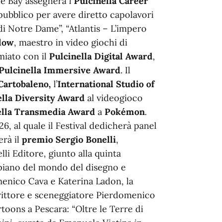
he Bay assegnerà i
Pulcinella Career
pubblico per avere diretto capolavori
 di Notre Dame”, “Atlantis – L’impero
low
, maestro in video giochi di
miato con il
Pulcinella Digital Award
,
Pulcinella Immersive Award
. Il
Cartobaleno,
l’
International Studio of
lla
Diversity Award
al videogioco
ella Transmedia
Award
a
Pokémon
.
026, al quale il Festival dedicherà panel
erà il
premio Sergio Bonelli
,
li Editore, giunto alla quinta
 piano del mondo del disegno e
omenico Cava e Katerina Ladon, la
scrittore e sceneggiatore Pierdomenico
toons a Pescara: “Oltre le Terre di