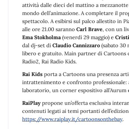
attività dalle dieci del mattino a mezzanotte 
mondo dell’animazione. A completare il pr
spettacolo. A esibirsi sul palco allestito in P
alle ore 21.00 saranno
Carl Brave
, con un li
Ema Stokholma
(venerdì 29 maggio) e
Crist
dal dj-set di
Claudio Cannizzaro
(sabato 30 
libero e gratuito. Main partner di Cartoons 
Radio2, Rai Radio Kids.
Rai Kids
porta a Cartoons una presenza arti
intrattenimento e confronto professionale: 
laboratorio, un corner espositivo all’Aurum e
RaiPlay
propone un’offerta esclusiva intera
contenuti legati ai temi portanti dell’edizione
https://www.raiplay.it/cartoonsonthebay
.