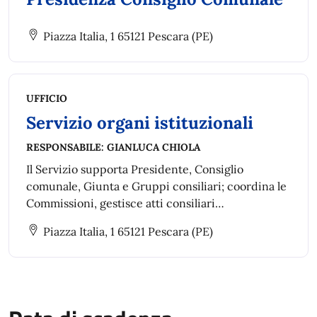
Piazza Italia, 1 65121 Pescara (PE)
UFFICIO
Servizio organi istituzionali
RESPONSABILE:
GIANLUCA CHIOLA
Il Servizio supporta Presidente, Consiglio
comunale, Giunta e Gruppi consiliari; coordina le
Commissioni, gestisce atti consiliari
(interrogazioni, mozioni, ecc.), cura indennità e
Piazza Italia, 1 65121 Pescara (PE)
gettoni, sovrintende le segreterie dei Gruppi e
delle Commissioni.