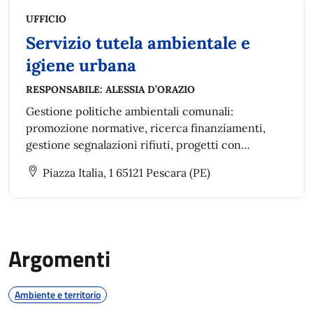
UFFICIO
Servizio tutela ambientale e
igiene urbana
RESPONSABILE:
ALESSIA D’ORAZIO
Gestione politiche ambientali comunali:
promozione normative, ricerca finanziamenti,
gestione segnalazioni rifiuti, progetti con
associazioni, e procedure tecnico-amministrative
Piazza Italia, 1 65121 Pescara (PE)
per appalti di lavori, servizi e forniture.
Argomenti
Ambiente e territorio