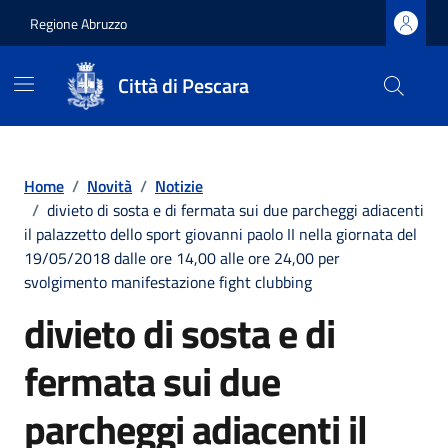
Regione Abruzzo
Città di Pescara
Vai ai contenuti
Vai al footer
Home
/
Novità
/
Notizie
/
divieto di sosta e di fermata sui due parcheggi adiacenti
il palazzetto dello sport giovanni paolo II nella giornata del
19/05/2018 dalle ore 14,00 alle ore 24,00 per
svolgimento manifestazione fight clubbing
divieto di sosta e di
fermata sui due
parcheggi adiacenti il