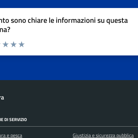
to sono chiare le informazioni su questa
na?
1 stelle su 5
uta 2 stelle su 5
Valuta 3 stelle su 5
Valuta 4 stelle su 5
Valuta 5 stelle su 5
ra
E DI SERVIZIO
ura e pesca
Giustizia e sicurezza pubblica