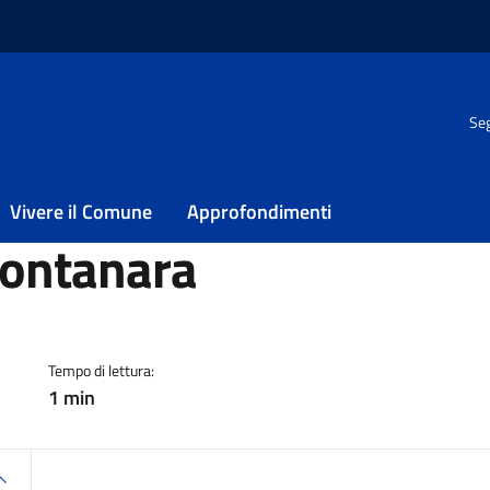
Seg
zione acqua potabile in via Montanara
ogazione acqua
Vivere il Comune
Approfondimenti
Montanara
ia
Tempo di lettura:
1 min