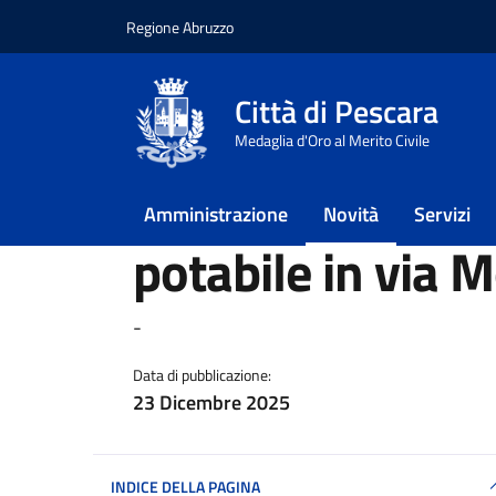
Regione Abruzzo
Vai ai contenuti
Vai al footer
Città di Pescara
Home
/
Novità
/
Notizie
/
Interruzione eroga
Medaglia d'Oro al Merito Civile
Interruzione er
Amministrazione
Novità
Servizi
potabile in via 
Dettagli della notiz
-
Data di pubblicazione:
23 Dicembre 2025
INDICE DELLA PAGINA