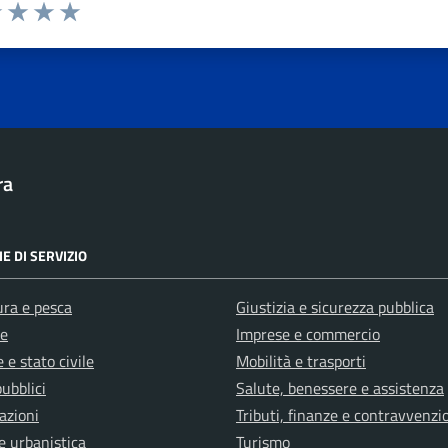
1 stelle su 5
uta 2 stelle su 5
Valuta 3 stelle su 5
Valuta 4 stelle su 5
Valuta 5 stelle su 5
ra
E DI SERVIZIO
ura e pesca
Giustizia e sicurezza pubblica
e
Imprese e commercio
 e stato civile
Mobilità e trasporti
pubblici
Salute, benessere e assistenza
azioni
Tributi, finanze e contravvenzi
e urbanistica
Turismo