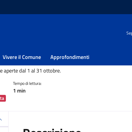
Seg
identi di seggio
residenti di seggio
Vivere il Comune
Approfondimenti
ia
le aperte dal 1 al 31 ottobre.
Tempo di lettura:
1 min
ta