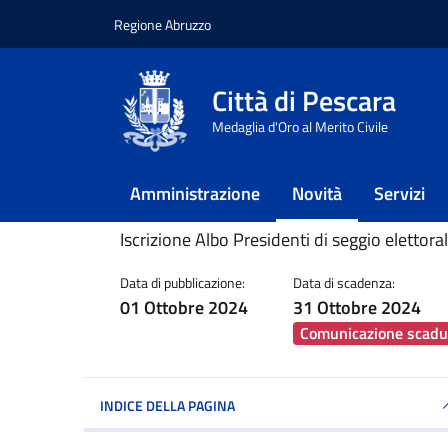
Regione Abruzzo
Vai ai contenuti
Vai al footer
Città di Pescara
Home
/
Novità
/
Avvisi
/
Iscrizione Albo Pres
Medaglia d'Oro al Merito Civile
Iscrizione Albo P
Amministrazione
Novità
Servizi
Dettagli della notiz
Iscrizione Albo Presidenti di seggio elettora
Data di pubblicazione:
Data di scadenza:
01 Ottobre 2024
31 Ottobre 2024
Comunicazione scadu
INDICE DELLA PAGINA