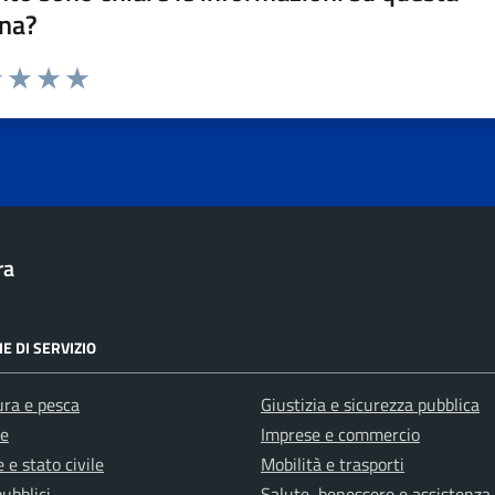
na?
1 stelle su 5
uta 2 stelle su 5
Valuta 3 stelle su 5
Valuta 4 stelle su 5
Valuta 5 stelle su 5
ra
E DI SERVIZIO
ura e pesca
Giustizia e sicurezza pubblica
e
Imprese e commercio
 e stato civile
Mobilità e trasporti
pubblici
Salute, benessere e assistenza