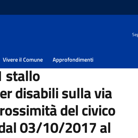
Seg
disabili sulla via regina elena in prossimità del civico n. 219 per
Vivere il Comune
Approfondimenti
1 stallo
r disabili sulla via
rossimità del civico
 dal 03/10/2017 al