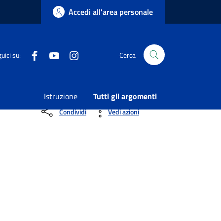
Accedi all'area personale
Facebook
Youtube
Instagram
uici su:
Cerca
ioodo dal 03/10/2017 al 10/07/2019 richiedente
Istruzione
Tutti gli argomenti
Condividi
Vedi azioni