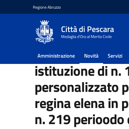
Regione Abruzzo
Vai ai contenuti
Vai al footer
Città di Pescara
Home
/
Novità
/
Notizie
Medaglia d'Oro al Merito Civile
/
istituzione di n. 1 stallo personalizzato per 
candeloro valentina
Amministrazione
Novità
Servizi
istituzione di n. 
personalizzato pe
regina elena in p
n. 219 perioodo