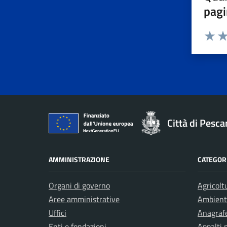
pagi
Valuta 
Val
Città di Pesca
AMMINISTRAZIONE
CATEGORI
Organi di governo
Agricolt
Aree amministrative
Ambient
Uffici
Anagrafe
Enti e fondazioni
Appalti 