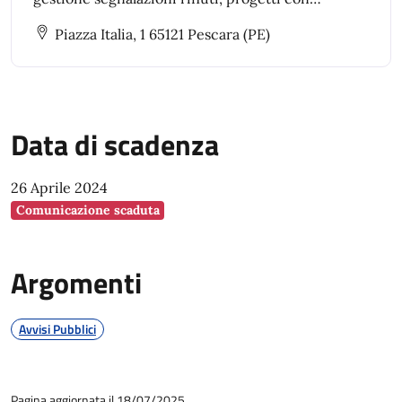
associazioni, e procedure tecnico-amministrative
Piazza Italia, 1 65121 Pescara (PE)
per appalti di lavori, servizi e forniture.
Data di scadenza
26 Aprile 2024
Comunicazione scaduta
Argomenti
Avvisi Pubblici
Pagina aggiornata il 18/07/2025