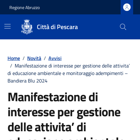
Regione Abruzzo
Città di Pescara
Vai ai contenuti
Vai al footer
Home
/
Novità
/
Avvisi
/
Manifestazione di interesse per gestione delle attivita’
di educazione ambientale e monitoraggio adempimenti –
Bandiera Blu 2024
Manifestazione di
interesse per gestione
delle attivita’ di