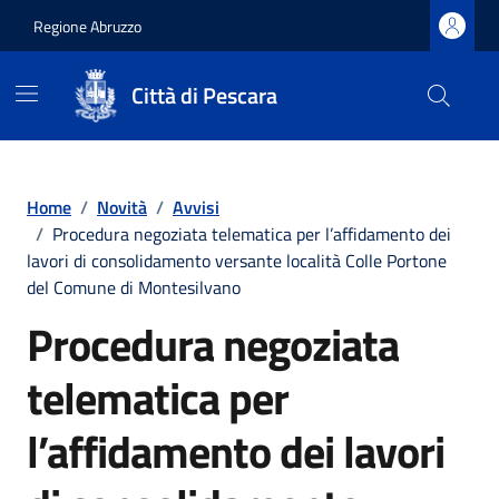
Regione Abruzzo
Città di Pescara
Vai ai contenuti
Vai al footer
Home
/
Novità
/
Avvisi
/
Procedura negoziata telematica per l’affidamento dei
lavori di consolidamento versante località Colle Portone
del Comune di Montesilvano
Procedura negoziata
telematica per
l’affidamento dei lavori