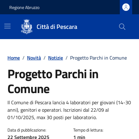
Regione Abruzzo
Città di Pescara
Vai ai contenuti
Vai al footer
Home
/
Novità
/
Notizie
/
Progetto Parchi in Comune
Progetto Parchi in
Comune
Dettagli della notizia
Il Comune di Pescara lancia 4 laboratori per giovani (14-30
anni), genitori e operatori. Iscrizioni dal 22/09 al
01/10/2025, max 30 posti per laboratorio.
Data di pubblicazione:
Tempo di lettura:
22 Settembre 2025
1 min