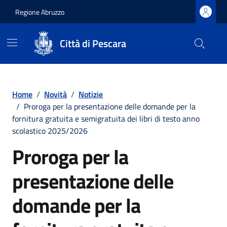
Regione Abruzzo
Città di Pescara
Vai ai contenuti
Vai al footer
Home
/
Novità
/
Notizie
/
Proroga per la presentazione delle domande per la
fornitura gratuita e semigratuita dei libri di testo anno
scolastico 2025/2026
Proroga per la
presentazione delle
domande per la