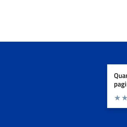
Quan
pagi
Valuta 
Val