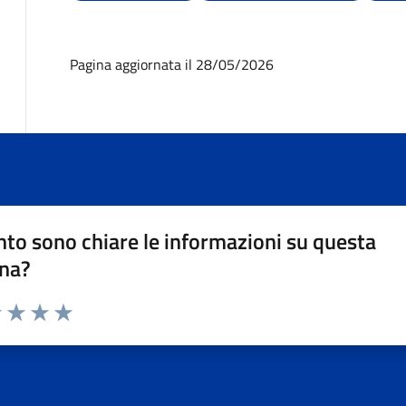
Pagina aggiornata il 28/05/2026
to sono chiare le informazioni su questa
na?
1 stelle su 5
uta 2 stelle su 5
Valuta 3 stelle su 5
Valuta 4 stelle su 5
Valuta 5 stelle su 5