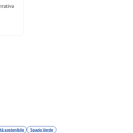
erativa
tà sostenibile
Spazio Verde