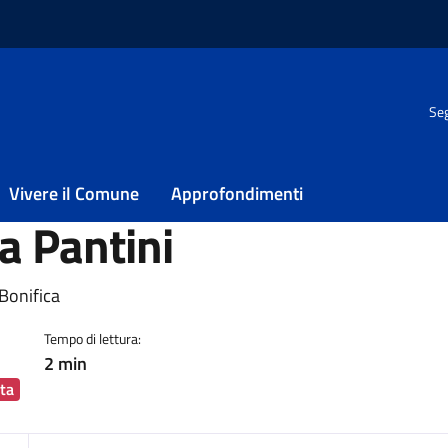
Seg
ud: cambia la circolazione in via Pantini
a Sud: cambia la
Vivere il Comune
Approfondimenti
ia Pantini
ia
 Bonifica
Tempo di lettura:
2 min
ta