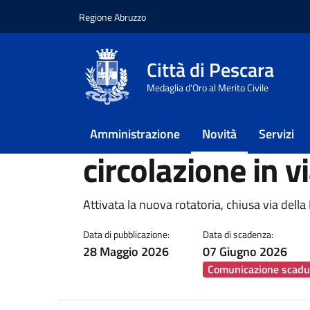
Regione Abruzzo
Vai ai contenuti
Vai al footer
Città di Pescara
Home
/
Novità
/
Notizie
/
Viabilità Pescara S
Medaglia d'Oro al Merito Civile
Viabilità Pescar
Amministrazione
Novità
Servizi
circolazione in v
Dettagli della notiz
Attivata la nuova rotatoria, chiusa via della
Data di pubblicazione:
Data di scadenza:
28 Maggio 2026
07 Giugno 2026
Comunicazione scadu