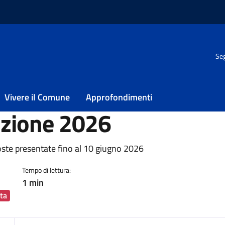
Seg
 di Bilancio partecipativo edizione 2026
te di Bilancio
Vivere il Comune
Approfondimenti
izione 2026
ia
poste presentate fino al 10 giugno 2026
Tempo di lettura:
1 min
ta