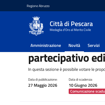
Regione Abruzzo
Vai ai contenuti
Vai al footer
Città di Pescara
Home
/
Novità
/
Notizie
/
Votazione proposte
Medaglia d'Oro al Merito Civile
Votazione propos
Amministrazione
Novità
Servizi
partecipativo ed
Dettagli della notiz
In questa sezione è possibile votare le pro
Data di pubblicazione:
Data di scadenza:
27 Maggio 2026
10 Giugno 2026
Comunicazione scadu