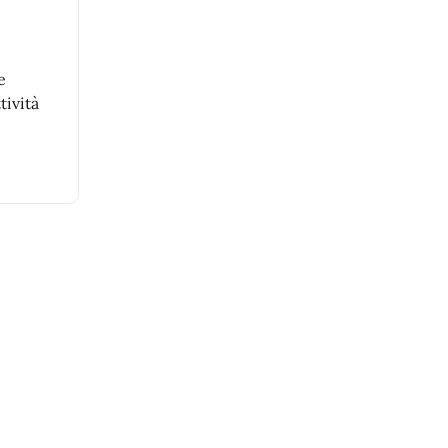
e
tività