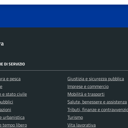
1 stelle su 5
uta 2 stelle su 5
Valuta 3 stelle su 5
Valuta 4 stelle su 5
Valuta 5 stelle su 5
ra
E DI SERVIZIO
ura e pesca
Giustizia e sicurezza pubblica
e
Imprese e commercio
 e stato civile
Mobilità e trasporti
pubblici
Salute, benessere e assistenza
azioni
Tributi, finanze e contravvenzi
e urbanistica
Turismo
e tempo libero
Vita lavorativa