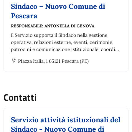
Sindaco – Nuovo Comune di
Pescara
RESPONSABILE:
ANTONELLA DI GENOVA
Il Servizio supporta il Sindaco nella gestione
operativa, relazioni esterne, eventi, cerimonie,
patrocini e comunicazione istituzionale, coordina
le attività degli uffici di staff, gestisce l’Aurum e i
Piazza Italia, 1 65121 Pescara (PE)
suoi spazi, vigilando sulla social media policy.
Contatti
Servizio attività istituzionali del
Sindaco - Nuovo Comune di