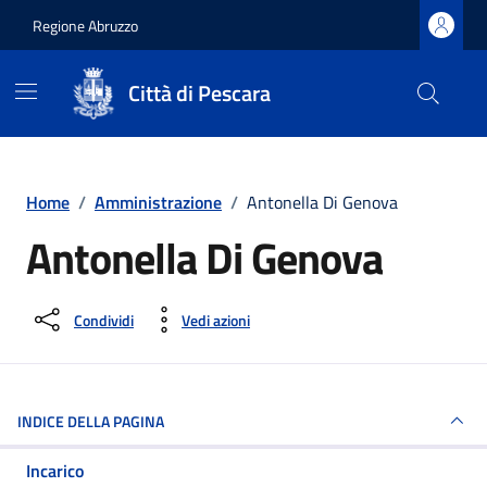
Regione Abruzzo
Città di Pescara
Vai ai contenuti
Vai al footer
Home
/
Amministrazione
/
Antonella Di Genova
Antonella Di Genova
Condividi
Vedi azioni
INDICE DELLA PAGINA
Incarico