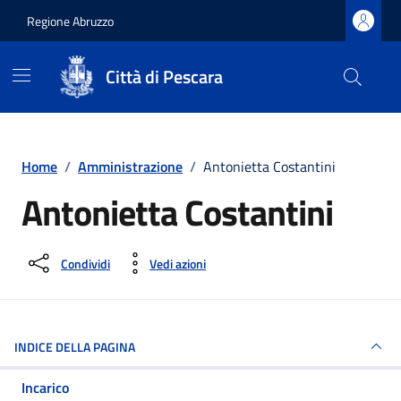
Regione Abruzzo
Città di Pescara
Vai ai contenuti
Vai al footer
Home
/
Amministrazione
/
Antonietta Costantini
Antonietta Costantini
Condividi
Vedi azioni
INDICE DELLA PAGINA
Incarico