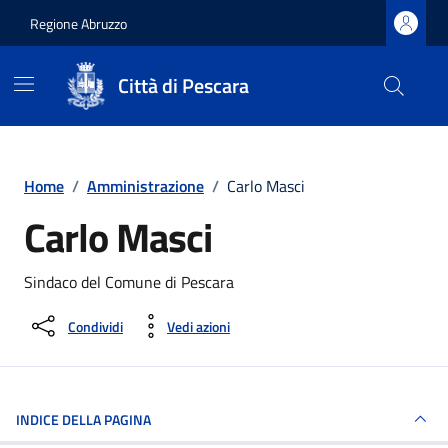
Regione Abruzzo
Città di Pescara
Vai ai contenuti
Vai al footer
Home
/
Amministrazione
/
Carlo Masci
Carlo Masci
Sindaco del Comune di Pescara
Condividi
Vedi azioni
INDICE DELLA PAGINA