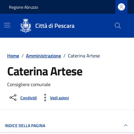
Regione Abruzzo
Città di Pescara
Vai ai contenuti
Vai al footer
Home
/
Amministrazione
/
Caterina Artese
Caterina Artese
Consigliere comunale
Condividi
Vedi azioni
INDICE DELLA PAGINA