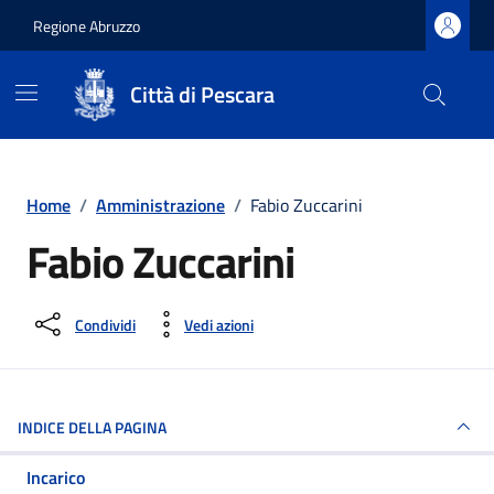
Regione Abruzzo
Città di Pescara
Vai ai contenuti
Vai al footer
Home
/
Amministrazione
/
Fabio Zuccarini
Fabio Zuccarini
Condividi
Vedi azioni
INDICE DELLA PAGINA
Incarico