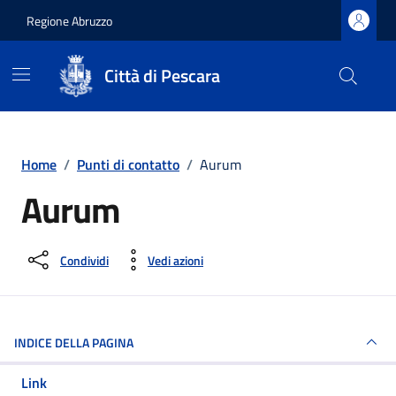
Regione Abruzzo
Città di Pescara
Vai ai contenuti
Vai al footer
Home
/
Punti di contatto
/
Aurum
Aurum
Condividi
Vedi azioni
INDICE DELLA PAGINA
Link