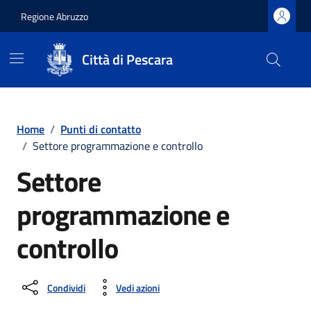
Regione Abruzzo
Città di Pescara
Vai ai contenuti
Vai al footer
Home
/
Punti di contatto
/
Settore programmazione e controllo
Settore
programmazione e
controllo
Condividi
Vedi azioni