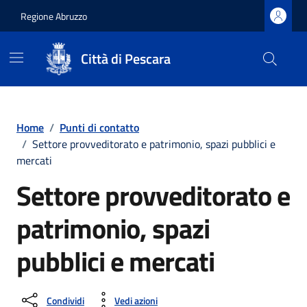
Regione Abruzzo
Città di Pescara
Vai ai contenuti
Vai al footer
Home
/
Punti di contatto
/
Settore provveditorato e patrimonio, spazi pubblici e
mercati
Settore provveditorato e
patrimonio, spazi
pubblici e mercati
Condividi
Vedi azioni