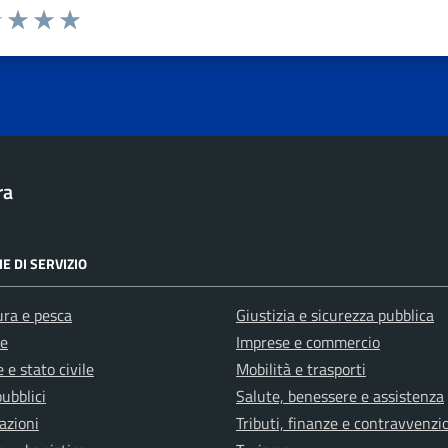
1 stelle su 5
uta 2 stelle su 5
Valuta 3 stelle su 5
Valuta 4 stelle su 5
Valuta 5 stelle su 5
ra
E DI SERVIZIO
ura e pesca
Giustizia e sicurezza pubblica
e
Imprese e commercio
 e stato civile
Mobilità e trasporti
pubblici
Salute, benessere e assistenza
azioni
Tributi, finanze e contravvenzi