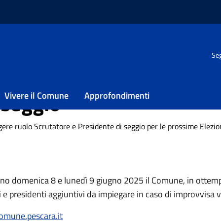
 giugno 2025
/
Disponibilità a svolgere ruolo Scrutatore e Presid
Seg
a svolgere ruolo Scrutat
 seggio
Vivere il Comune
Approfondimenti
lgere ruolo Scrutatore e Presidente di seggio per le prossime Elezi
anno domenica 8 e lunedì 9 giugno 2025 il Comune, in ottemp
ori e presidenti aggiuntivi da impiegare in caso di improvvisa v
omune.pescara.it