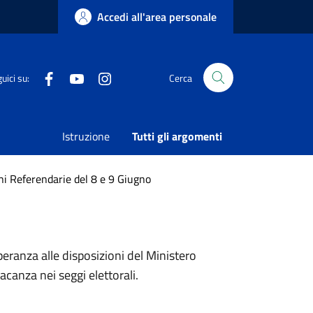
Accedi all'area personale
ente di seggio
Facebook
Youtube
Instagram
uici su:
Cerca
ore e
Istruzione
Tutti gli argomenti
oni Referendarie del 8 e 9 Giugno
eranza alle disposizioni del Ministero
acanza nei seggi elettorali.