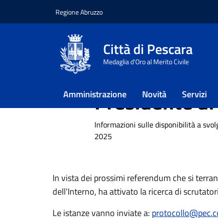
Regione Abruzzo
Vai ai contenuti
Vai al footer
Città di Pescara
Home
/
Referendum abrogativi 8-9
Medaglia d'Oro al Merito Civile
Disponibilità 
Presidente di
Amministrazione
Novità
Servizi
Informazioni sulle disponibilità a svo
2025
In vista dei prossimi referendum che si terr
dell’Interno, ha attivato la ricerca di scrutat
Le istanze vanno inviate a:
protocollo@pec.c