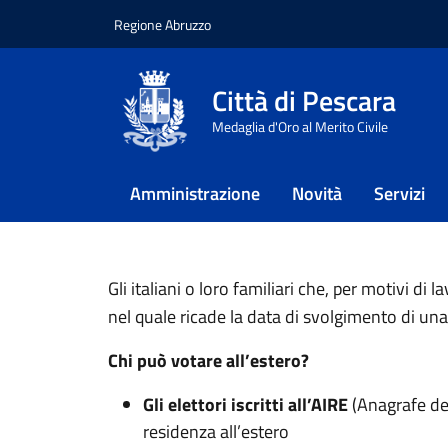
Regione Abruzzo
Vai ai contenuti
Vai al footer
Città di Pescara
Home
/
Referendum abrogativi 8-9
Medaglia d'Oro al Merito Civile
Voto degli it
Amministrazione
Novità
Servizi
Informazioni sulle modalità di voto d
Gli italiani o loro familiari che, per motivi 
nel quale ricade la data di svolgimento di una
Chi può votare all’estero?
Gli elettori iscritti all’AIRE
(Anagrafe degl
residenza all’estero