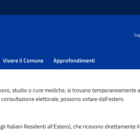
 giugno 2025
/
Voto degli italiani temporaneamente all’estero
Seg
aliani temporaneamente a
Vivere il Comune
Approfondimenti
egli italiani temporaneamente all'estero per le prossime Elezioni 
di lavoro, studio o cure mediche, si trovano temporaneamente 
 consultazione elettorale, possono votare dall’estero.
i Italiani Residenti all’Estero), che ricevono direttamente il 