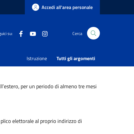
Accedi all'area personale
Facebook
Youtube
Instagram
uici su:
Cerca
ll’estero
Istruzione
Tutti gli argomenti
Referendarie del 8 e 9 Giugno 2025
all’estero, per un periodo di almeno tre mesi
plico elettorale al proprio indirizzo di