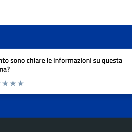
to sono chiare le informazioni su questa
na?
1 stelle su 5
uta 2 stelle su 5
Valuta 3 stelle su 5
Valuta 4 stelle su 5
Valuta 5 stelle su 5