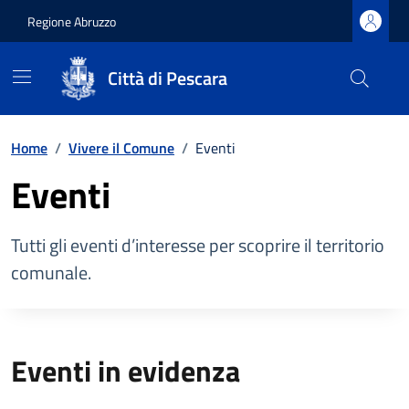
Regione Abruzzo
Città di Pescara
Vai ai contenuti
Vai al footer
Home
/
Vivere il Comune
/
Eventi
Eventi
Tutti gli eventi d’interesse per scoprire il territorio
comunale.
Eventi in evidenza