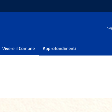
e al centro
/
Incotriamoci al CSF
Seg
al CSF
Vivere il Comune
Approfondimenti
mpetenze genitoriali