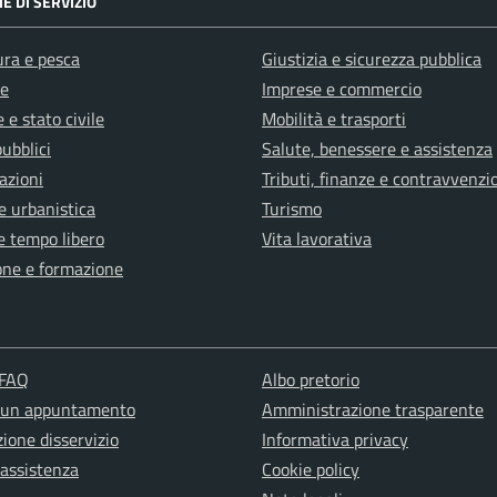
E DI SERVIZIO
ura e pesca
Giustizia e sicurezza pubblica
e
Imprese e commercio
 e stato civile
Mobilità e trasporti
pubblici
Salute, benessere e assistenza
azioni
Tributi, finanze e contravvenzi
e urbanistica
Turismo
e tempo libero
Vita lavorativa
one e formazione
 FAQ
Albo pretorio
 un appuntamento
Amministrazione trasparente
ione disservizio
Informativa privacy
 assistenza
Cookie policy