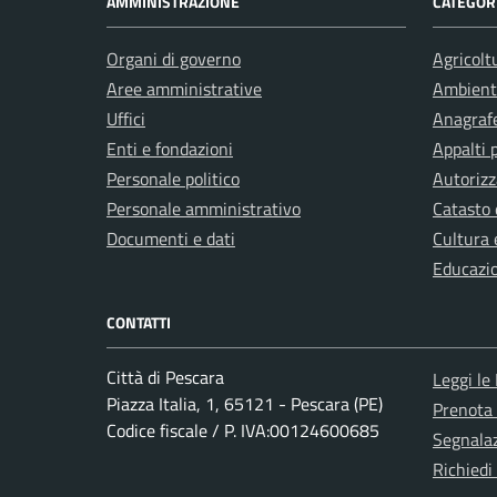
AMMINISTRAZIONE
CATEGORI
Organi di governo
Agricolt
Aree amministrative
Ambient
Uffici
Anagrafe
Enti e fondazioni
Appalti 
Personale politico
Autorizz
Personale amministrativo
Catasto 
Documenti e dati
Cultura 
Educazi
CONTATTI
Città di Pescara
Leggi le
Piazza Italia, 1, 65121 - Pescara (PE)
Prenota
Codice fiscale / P. IVA:00124600685
Segnalaz
Richiedi