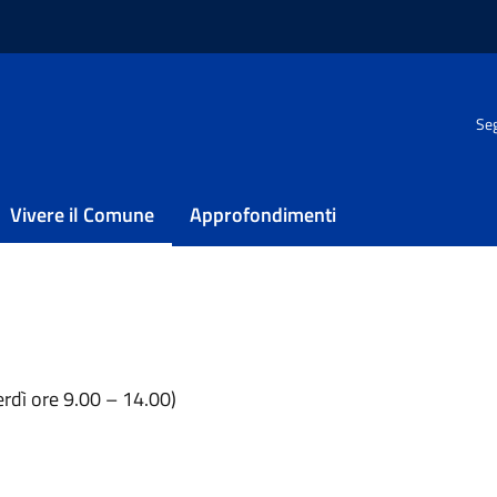
enza di genere
Seg
i genere
Vivere il Comune
Approfondimenti
tenziamento dei centri antiviolenza in Abruzzo
rdì ore 9.00 – 14.00)