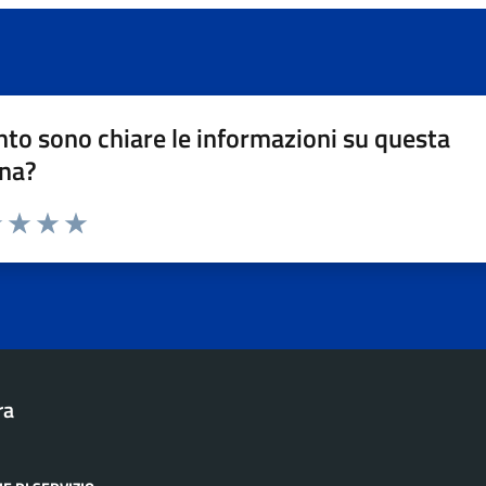
to sono chiare le informazioni su questa
na?
1 stelle su 5
uta 2 stelle su 5
Valuta 3 stelle su 5
Valuta 4 stelle su 5
Valuta 5 stelle su 5
ra