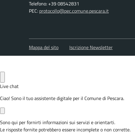
Telefono: +39 08542831
PEC:
protocollo@pec.comune.pescara.it
Mappa del sito
Iscrizione Newsletter