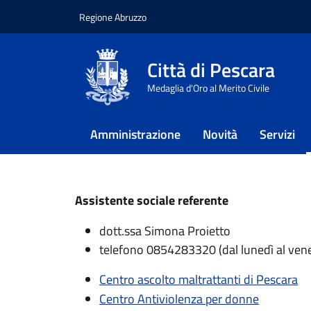
Regione Abruzzo
Vai ai contenuti
Vai al footer
Città di Pescara
Home
/
Vivere il Comune
/
La viol
Medaglia d'Oro al Merito Civile
La violenza d
Amministrazione
Novità
Servizi
Sistema di azioni integrate per il po
Assistente sociale referente
dott.ssa Simona Proietto
telefono 0854283320 (dal lunedì al vene
Centro ascolto maltrattanti di Pescara
Centro Antiviolenza per donne