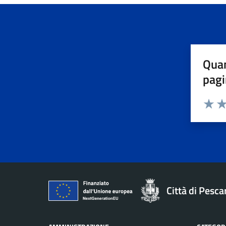
Quan
pagi
Valuta 
Val
Città di Pesca