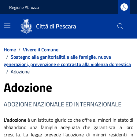
Regione Abruzzo
Città di Pescara
Vai ai contenuti
Vai al footer
Home
/
Vivere il Comune
/
Sostegno alla genitorialità e alle famiglie, nuove
generazioni, prevenzione e contrasto alla violenza domestica
/
Adozione
Adozione
ADOZIONE NAZIONALE ED INTERNAZIONALE
L’adozione
è un istituto giuridico che offre ai minori in stato di
abbandono una famiglia adeguata che garantisca la loro
crescita. La legge prevede l’adozione di minori residenti in