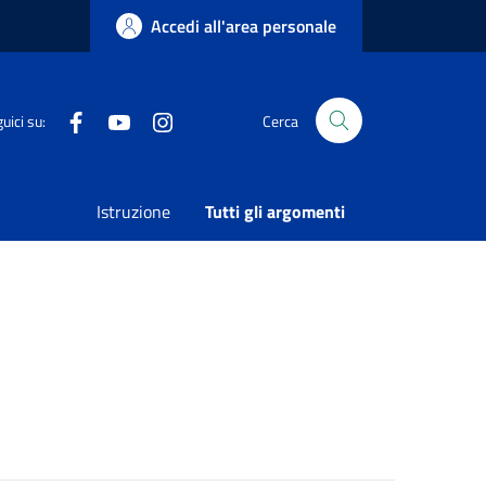
Accedi all'area personale
Facebook
Youtube
Instagram
uici su:
Cerca
e
Condividi
Vedi azioni
Istruzione
Tutti gli argomenti