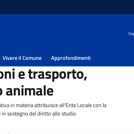
Seg
ducativo integrato, refezioni e trasporto, tutela del mondo animal
 educativo
Vivere il Comune
Approfondimenti
oni e trasporto,
o animale
tiva in materia attribuisce all'Ente Locale con la
in sostegno del diritto allo studio