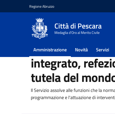
Regione Abruzzo
Vai ai contenuti
Vai al footer
Città di Pescara
Home
/
Amministrazione
/
Servizio sistema e
Medaglia d'Oro al Merito Civile
Servizio sistema
Amministrazione
Novità
Servizi
integrato, refezi
tutela del mond
Il Servizio assolve alle funzioni che la norma
programmazione e l'attuazione di interventi 