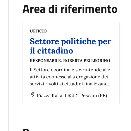
Area di riferimento
UFFICIO
Settore politiche per
il cittadino
RESPONSABILE:
ROBERTA PELLEGRINO
Il Settore coordina e sovrintende alle
attività connesse alla erogazione dei
servizi rivolti ai cittadini finalizzando
la propria azione al miglioramento
Piazza Italia, 1 65121 Pescara (PE)
della vita dell’utenza interessata ai
servizi da questi erogati.