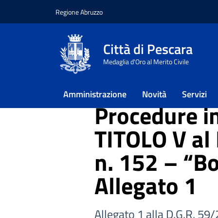
Regione Abruzzo
Vai ai contenuti
Vai al footer
Città di Pescara
Home
/
Approfondimenti
/
Ambien
Medaglia d'Oro al Merito Civile
/
Inquinamento – Bonifica siti con
/
Procedure in corso ai sensi della 
Allegato 1
Amministrazione
Novità
Servizi
Procedure in
TITOLO V al 
n. 152 – “Bo
Allegato 1
Allegato 1 alla D.G.R.