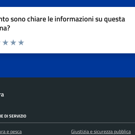
to sono chiare le informazioni su questa
na?
1 stelle su 5
uta 2 stelle su 5
Valuta 3 stelle su 5
Valuta 4 stelle su 5
Valuta 5 stelle su 5
ra
E DI SERVIZIO
ura e pesca
Giustizia e sicurezza pubblica