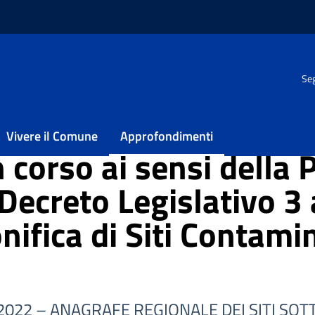
te, Verde e Paesaggio
/
Servizio Vulnerabilità del Territorio
Seg
taminati
PARTE IV, TITOLO V al Decreto Legislativo 3 aprile 2006, n. 152 – “
Vivere il Comune
Approfondimenti
 corso ai sensi della 
Decreto Legislativo 3 
nifica di Siti Contami
 59/2022 – ANAGRAFE REGIONALE DEI SITI S