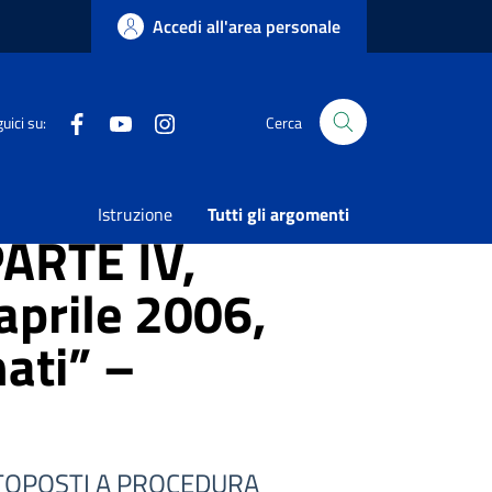
Accedi all'area personale
Facebook
Youtube
Instagram
uici su:
Cerca
Bonifica di Siti Contaminati” –
Istruzione
Tutti gli argomenti
PARTE IV,
aprile 2006,
nati” –
OTTOPOSTI A PROCEDURA