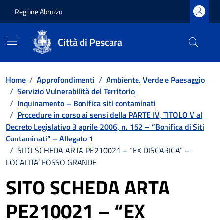
Regione Abruzzo
Città di Pescara
Vai ai contenuti
Vai al footer
Home
/
Approfondimenti
/
Ambiente, Verde e Paesaggio
/
Servizio Vulnerabilità del Territorio
/
Inquinamento – Bonifica siti contaminati
/
Procedure in corso ai sensi della PARTE IV, TITOLO V al
Decreto Legislativo 3 aprile 2006, n. 152 – “Bonifica di Siti
Contaminati” – Allegato 1
/
SITO SCHEDA ARTA PE210021 – “EX DISCARICA” –
LOCALITA’ FOSSO GRANDE
SITO SCHEDA ARTA
PE210021 – “EX