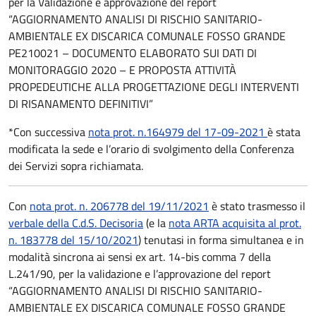
per la Validazione e approvazione del report
“AGGIORNAMENTO ANALISI DI RISCHIO SANITARIO-
AMBIENTALE EX DISCARICA COMUNALE FOSSO GRANDE
PE210021 – DOCUMENTO ELABORATO SUI DATI DI
MONITORAGGIO 2020 – E PROPOSTA ATTIVITÀ
PROPEDEUTICHE ALLA PROGETTAZIONE DEGLI INTERVENTI
DI RISANAMENTO DEFINITIVI”
*Con successiva
nota prot. n.164979 del 17-09-2021
è stata
modificata la sede e l’orario di svolgimento della Conferenza
dei Servizi sopra richiamata.
Con
nota prot. n. 206778 del 19/11/2021
è stato trasmesso il
verbale della C.d.S. Decisoria
(e la
nota ARTA acquisita al prot.
n. 183778 del 15/10/2021
) tenutasi in forma simultanea e in
modalità sincrona ai sensi ex art. 14-bis comma 7 della
L.241/90, per la validazione e l’approvazione del report
“AGGIORNAMENTO ANALISI DI RISCHIO SANITARIO-
AMBIENTALE EX DISCARICA COMUNALE FOSSO GRANDE