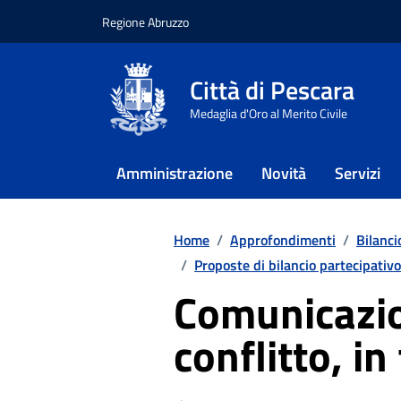
Regione Abruzzo
Città di Pescara
Medaglia d'Oro al Merito Civile
Amministrazione
Novità
Servizi
Vai ai contenuti
Vai al footer
Home
/
Approfondimenti
/
Bilanci
/
Proposte di bilancio partecipativ
Comunicazio
conflitto, in