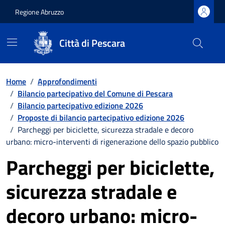
Regione Abruzzo
Città di Pescara
Vai ai contenuti
Vai al footer
Home
/
Approfondimenti
/
Bilancio partecipativo del Comune di Pescara
/
Bilancio partecipativo edizione 2026
/
Proposte di bilancio partecipativo edizione 2026
/
Parcheggi per biciclette, sicurezza stradale e decoro
urbano: micro-interventi di rigenerazione dello spazio pubblico
Parcheggi per biciclette,
sicurezza stradale e
decoro urbano: micro-