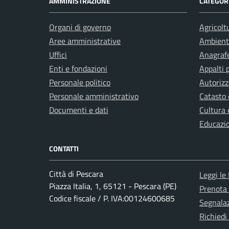
AMMINISTRAZIONE
CATEGORI
Organi di governo
Agricolt
Aree amministrative
Ambient
Uffici
Anagrafe
Enti e fondazioni
Appalti 
Personale politico
Autorizz
Personale amministrativo
Catasto 
Documenti e dati
Cultura 
Educazi
CONTATTI
Città di Pescara
Leggi le
Piazza Italia, 1, 65121 - Pescara (PE)
Prenota
Codice fiscale / P. IVA:00124600685
Segnalaz
Richiedi