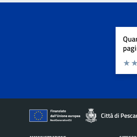
Quan
pagi
Valuta 
Val
Città di Pesca