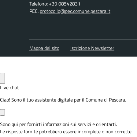
Telefono: +39 08542831
PEC:
protocollo@pec.comune.pescara.it
Mappa del sito
Iscrizione Newsletter