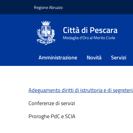
Regione Abruzzo
Vai ai contenuti
Vai al footer
Città di Pescara
Home
/
Approfondimenti
/
SUE
/
Medaglia d'Oro al Merito Civile
News
Amministrazione
Novità
Servizi
News- SUE
Adeguamento diritti di istruttoria e di segreteri
Conferenze di servizi
Proroghe PdC e SCIA