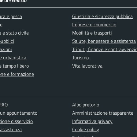
E DI SERVIZIO
ura e pesca
Giustizia e sicurezza pubblica
e
Imprese e commercio
 e stato civile
Mobilità e trasporti
pubblici
Salute, benessere e assistenza
azioni
Tributi, finanze e contravvenzi
e urbanistica
Turismo
e tempo libero
Vita lavorativa
one e formazione
 FAQ
Albo pretorio
 un appuntamento
Amministrazione trasparente
ione disservizio
Informativa privacy
 assistenza
Cookie policy