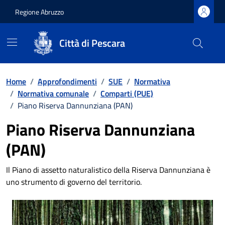
Regione Abruzzo
Città di Pescara
Vai ai contenuti
Vai al footer
Home
/
Approfondimenti
/
SUE
/
Normativa
/
Normativa comunale
/
Comparti (PUE)
/
Piano Riserva Dannunziana (PAN)
Piano Riserva Dannunziana
(PAN)
Il Piano di assetto naturalistico della Riserva Dannunziana è
uno strumento di governo del territorio.