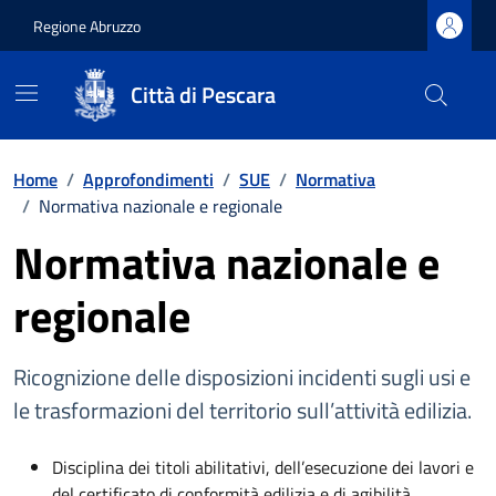
Regione Abruzzo
Città di Pescara
Vai ai contenuti
Vai al footer
Home
/
Approfondimenti
/
SUE
/
Normativa
/
Normativa nazionale e regionale
Normativa nazionale e
regionale
Ricognizione delle disposizioni incidenti sugli usi e
le trasformazioni del territorio sull’attività edilizia.
Disciplina dei titoli abilitativi, dell’esecuzione dei lavori e
del certificato di conformità edilizia e di agibilità