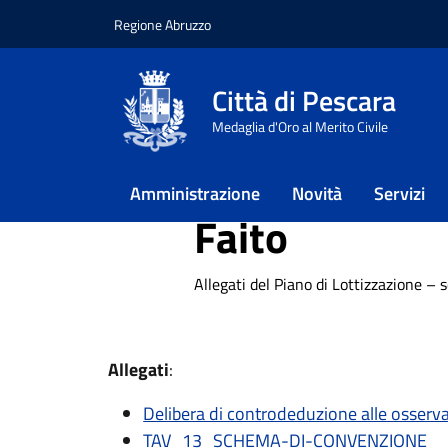
Regione Abruzzo
Vai ai contenuti
Vai al footer
Città di Pescara
Home
/
Approfondimenti
/
Urbani
Medaglia d'Oro al Merito Civile
/
Piano di Lottizzazione – sottozon
Piano di Lott
Amministrazione
Novità
Servizi
Faito
Allegati del Piano di Lottizzazione –
Allegati
:
Delibera di controdeduzione alle osserv
TAV_13_SCHEMA-DI-CONVENZIONE