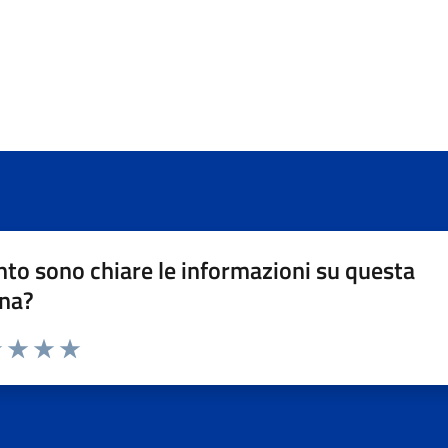
to sono chiare le informazioni su questa
na?
1 stelle su 5
uta 2 stelle su 5
Valuta 3 stelle su 5
Valuta 4 stelle su 5
Valuta 5 stelle su 5