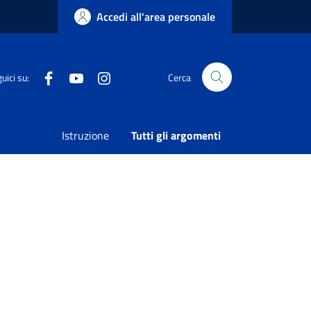
Accedi all'area personale
Facebook
Youtube
Instagram
uici su:
Cerca
el municipio – sede COC”
Istruzione
Tutti gli argomenti
Condividi
Vedi azioni