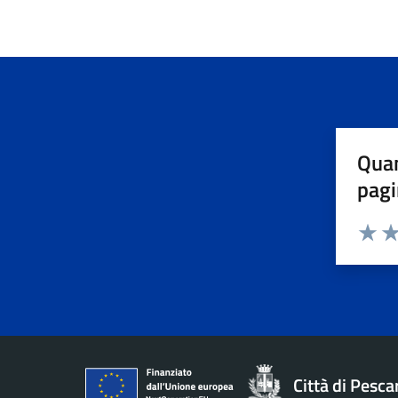
Quan
pagi
Valuta 
Val
Città di Pesca