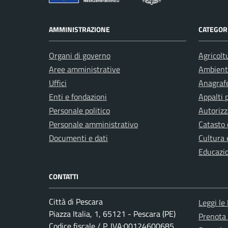
AMMINISTRAZIONE
CATEGORI
Organi di governo
Agricolt
Aree amministrative
Ambient
Uffici
Anagrafe
Enti e fondazioni
Appalti 
Personale politico
Autorizz
Personale amministrativo
Catasto 
Documenti e dati
Cultura 
Educazi
CONTATTI
Città di Pescara
Leggi le
Piazza Italia, 1, 65121 - Pescara (PE)
Prenota
Codice fiscale / P. IVA:00124600685