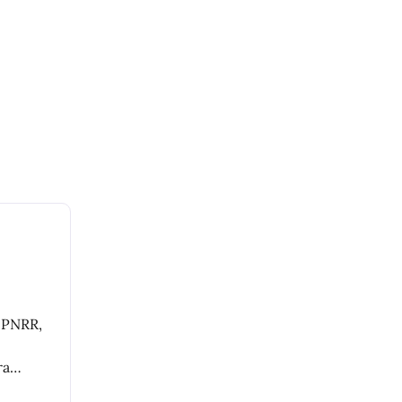
i PNRR,
ra