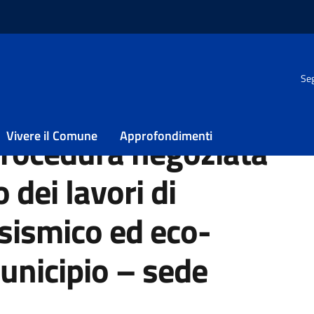
Seg
fidamento dei lavori di “Miglioramento sismico ed eco-energetico d
Vivere il Comune
Approfondimenti
procedura negoziata
 dei lavori di
sismico ed eco-
unicipio – sede