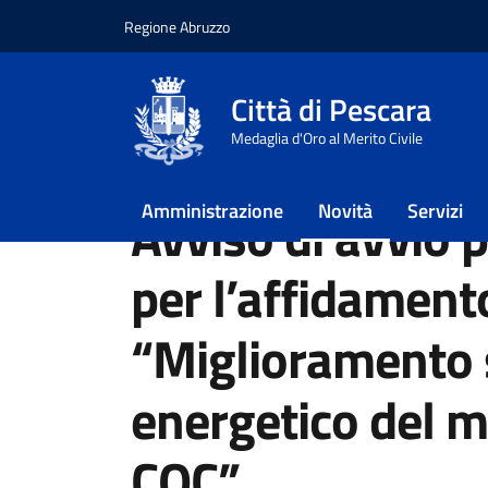
Regione Abruzzo
Vai ai contenuti
Vai al footer
Città di Pescara
Home
/
Novità
/
Avvisi
Medaglia d'Oro al Merito Civile
/
Avviso di avvio procedura negoziata per l’af
Amministrazione
Novità
Servizi
Avviso di avvio 
per l’affidamento
“Miglioramento 
energetico del m
COC”