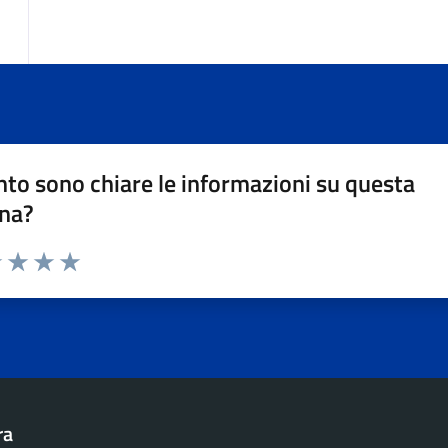
to sono chiare le informazioni su questa
na?
1 stelle su 5
uta 2 stelle su 5
Valuta 3 stelle su 5
Valuta 4 stelle su 5
Valuta 5 stelle su 5
ra