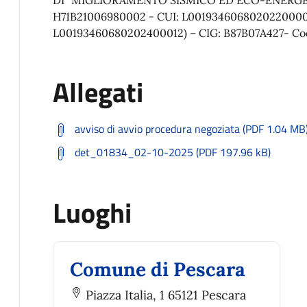
H71B21006980002 - CUI: L00193460680202200001
L00193460680202400012) – CIG: B87B07A427- Codi
Allegati
avviso di avvio procedura negoziata (PDF 1.04 MB
det_01834_02-10-2025 (PDF 197.96 kB)
Luoghi
Comune di Pescara
Piazza Italia, 1 65121 Pescara