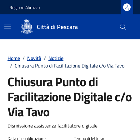
Regione Abruzzo
Città di Pescara
Vai ai contenuti
Vai al footer
Home
/
Novità
/
Notizie
/
Chiusura Punto di Facilitazione Digitale c/o Via Tavo
Chiusura Punto di
Facilitazione Digitale c/o
Via Tavo
Dettagli della notizia
Dismissione assistenza facilitatore digitale
Data di pubblicazione:
Tempo di lettura: