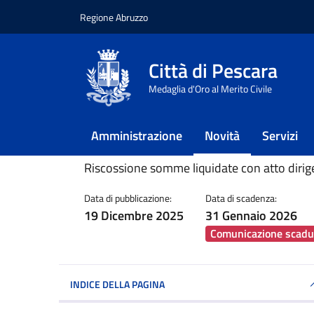
Regione Abruzzo
Vai ai contenuti
Vai al footer
Città di Pescara
Home
/
Novità
/
Notizie
/
Colonie feline
Medaglia d'Oro al Merito Civile
Colonie feline
Amministrazione
Novità
Servizi
Dettagli della notiz
Riscossione somme liquidate con atto diri
Data di pubblicazione:
Data di scadenza:
19 Dicembre 2025
31 Gennaio 2026
Comunicazione scadu
INDICE DELLA PAGINA