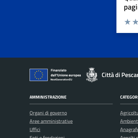
pagi
Valuta 
Val
Città di Pesca
AMMINISTRAZIONE
CATEGORI
Organi di governo
Agricolt
Aree amministrative
Ambient
Uffici
Anagrafe
Enti e fondazioni
Appalti 