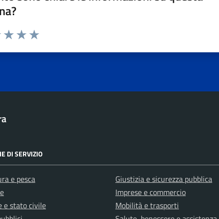
na?
1 stelle su 5
uta 2 stelle su 5
Valuta 3 stelle su 5
Valuta 4 stelle su 5
Valuta 5 stelle su 5
ra
E DI SERVIZIO
ura e pesca
Giustizia e sicurezza pubblica
e
Imprese e commercio
 e stato civile
Mobilità e trasporti
pubblici
Salute, benessere e assistenza