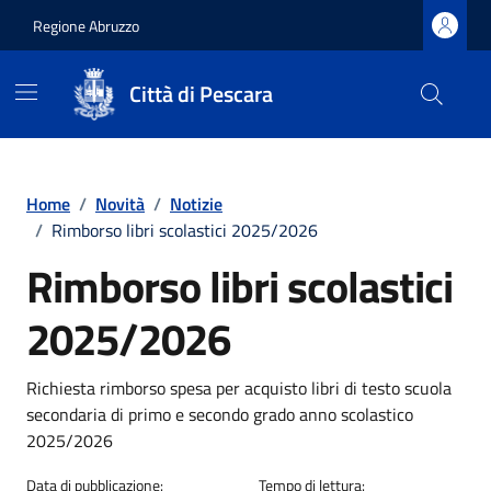
Regione Abruzzo
Città di Pescara
Vai ai contenuti
Vai al footer
Home
/
Novità
/
Notizie
/
Rimborso libri scolastici 2025/2026
Rimborso libri scolastici
2025/2026
Dettagli della notizia
Richiesta rimborso spesa per acquisto libri di testo scuola
secondaria di primo e secondo grado anno scolastico
2025/2026
Data di pubblicazione:
Tempo di lettura: