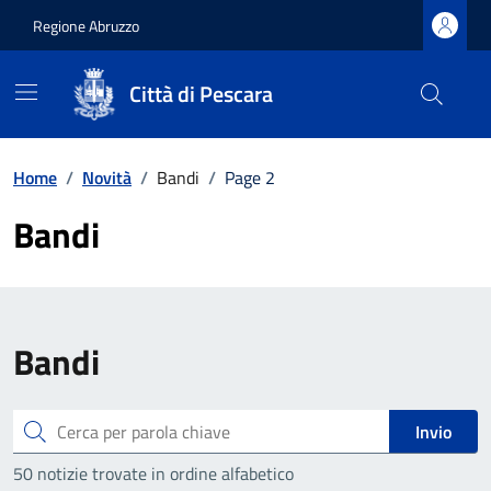
Regione Abruzzo
Città di Pescara
Vai ai contenuti
Vai al footer
Home
/
Novità
/
Bandi
/
Page 2
Bandi
Bandi
Cerca
Invio
50 notizie trovate in ordine alfabetico