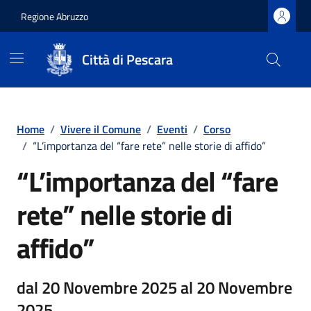
Regione Abruzzo
Città di Pescara
Vai ai contenuti
Vai al footer
Home
/
Vivere il Comune
/
Eventi
/
Corso
/
“L’importanza del “fare rete” nelle storie di affido”
“L’importanza del “fare
rete” nelle storie di
affido”
dal 20 Novembre 2025 al 20 Novembre
2025